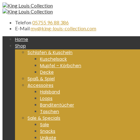
Telefon
05755 96 88 386
E-Mail
my@king-louis-collection.com
Home
Shop
Schlafen & Kuscheln
Kuschelsack
Mupfel – Körbchen
Decke
Spaß & Spiel
Accessoires
Halsband
Loops
Banditentücher
Taschen
Sale & Specials
Sale
Snacks
Unikate