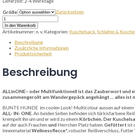
Lieferzeit:
2-4 Werktage
Zurücksetzen
Größe
Kuschelsack
-
In den Warenkorb
bunte
Artikelnummer:
n. v.
Kategorien:
Kuschelsack
,
Schlafen & Kusche
Hunde
ALLinONE
Beschreibung
Menge
Zusätzliche Informationen
Produktsicherheit
Beschreibung
ALLinONE– oder Multifunktionell ist das Zauberwort und e
zusammengerollt am Wandergepäck angehängt … alles ist m
BUNTE HUNDE im coolen Look! Multicolour aussen auf einem dü
ALL- IN- ONE
. An beiden Seiten befinden sich türkisfarbene Re
krempelt ihn um und er wird zu einem
Körbchen. Der Kuschels
auf der auch Frauchen
und
Herrchen Platz haben.
Gefüttert
ist
Innenmaterial
Wellnessflecce
*, robuster Reißverschluss, Futte