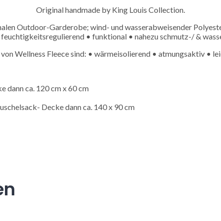
Original handmade by King Louis Collection.
nalen Outdoor-Garderobe; wind- und wasserabweisender Polyester
& feuchtigkeitsregulierend • funktional • nahezu schmutz-/ & wass
 von Wellness Fleece sind: • wärmeisolierend • atmungsaktiv • lei
 ist die Kuschelsack-Decke dann ca. 120 
 Kuschelsack- Decke dann ca. 140 x 90 cm
en