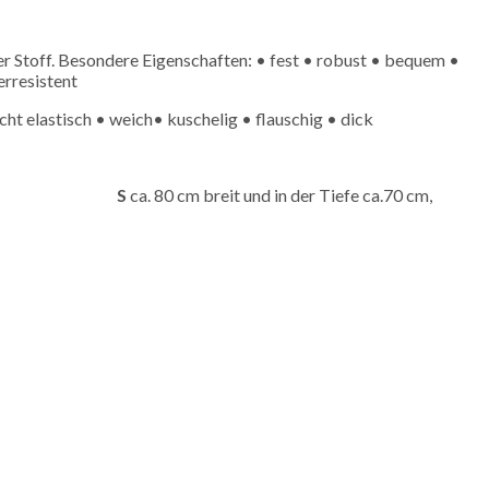
 Stoff. Besondere Eigenschaften: • fest • robust • bequem •
erresistent
cht elastisch • weich• kuschelig • flauschig • dick
cm x 60 cm
S
ca. 80 cm breit und in der Tiefe ca.70 cm,