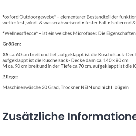
*oxford Outdoorgewebe* – elementarer Bestandteil der funktio
wetterfest, wind- & wasserabweisend • fester Fall • isolierend 
*Wellnessflecce* – ist ein weiches Microfaser. Die Eigenschaften
Größen:
XS
ca. 60 cm breit und tief, aufgeklappt
aufgeklappt ist die Kuschelsack- Decke dann ca. 140 x 80 cm
M
ca. 90 cm breit und in der Tiefe ca.70 cm, aufgeklappt ist die
Pflege:
Maschinenwäsche 30 Grad,
Trockner
NEIN
und
nicht
bügeln
Zusätzliche Information