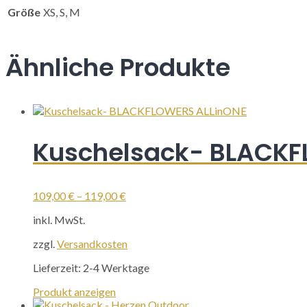
Größe
XS, S, M
Ähnliche Produkte
Kuschelsack- BLACKF
109,00
€
–
119,00
€
inkl. MwSt.
zzgl.
Versandkosten
Lieferzeit:
2-4 Werktage
Dieses
Produkt anzeigen
Produkt