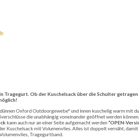
ln
in Tragegurt. Ob der Kuschelsack über die Schulter getrage
öglich!
nnen Oxford Outdoorgewebe* und innen kuschelig warm mit dunke
ißverschlüsse die unabhängig voneinander geöffnet werden können.
ack
kann auch nur an einer Seite aufgemacht werden
“OPEN-Versi
 der Kuschelsack mit Volumenvlies. Alles ist doppelt vernäht, da
r Volumenvlies, Tragegurtband.