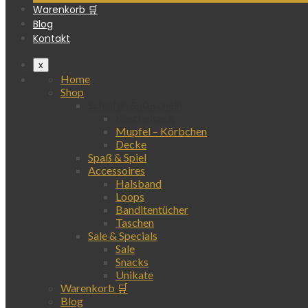
Warenkorb 🛒
Blog
Kontakt
x
Home
Shop
Schlafen & Kuscheln
Kuschelsack
Mupfel – Körbchen
Decke
Spaß & Spiel
Accessoires
Halsband
Loops
Banditentücher
Taschen
Sale & Specials
Sale
Snacks
Unikate
Warenkorb 🛒
Blog