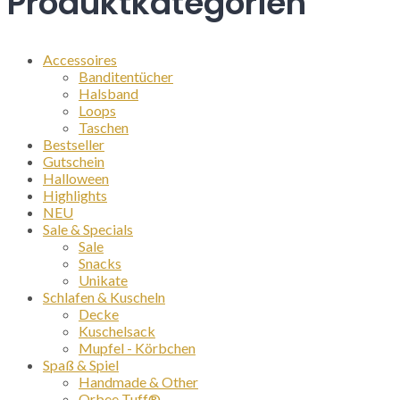
Produktkategorien
der
Produktseite
gewählt
werden
Accessoires
Banditentücher
Halsband
Loops
Taschen
Bestseller
Gutschein
Halloween
Highlights
NEU
Sale & Specials
Sale
Snacks
Unikate
Schlafen & Kuscheln
Decke
Kuschelsack
Mupfel - Körbchen
Spaß & Spiel
Handmade & Other
Orbee Tuff®