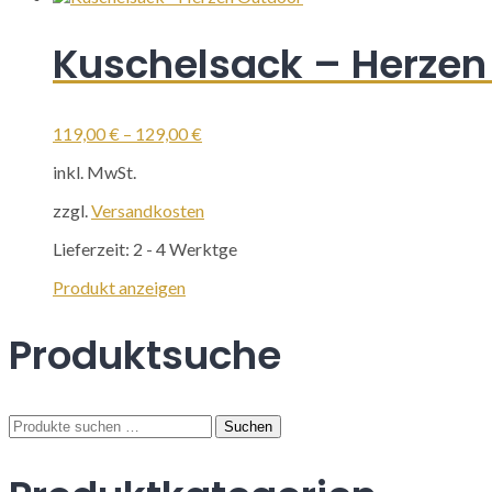
weist
mehrere
Kuschelsack – Herzen
Varianten
auf.
Die
Optionen
119,00
€
–
129,00
€
können
auf
inkl. MwSt.
der
Produktseite
zzgl.
Versandkosten
gewählt
werden
Lieferzeit:
2 - 4 Werktge
Dieses
Produkt anzeigen
Produkt
weist
Produktsuche
mehrere
Varianten
auf.
Die
Suchen
Suchen
Optionen
nach:
können
auf