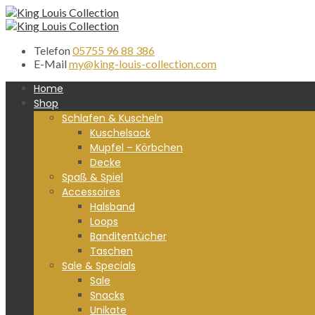
Telefon
05755 96 88 386
E-Mail
my@king-louis-collection.com
Home
Shop
Schlafen & Kuscheln
Kuschelsack
Mupfel – Körbchen
Decke
Spaß & Spiel
Accessoires
Halsband
Loops
Banditentücher
Taschen
Sale & Specials
Sale
Snacks
Unikate