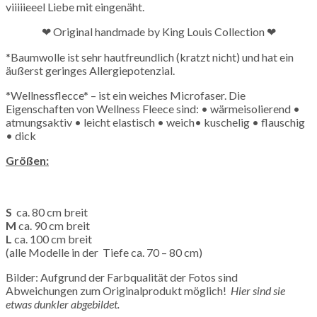
viiiiieeel Liebe mit eingenäht.
❤ Original handmade by King Louis Collection ❤
*Baumwolle ist sehr hautfreundlich (kratzt nicht) und hat ein
äußerst geringes Allergiepotenzial.
*Wellnessflecce* – ist ein weiches Microfaser. Die
Eigenschaften von Wellness Fleece sind: • wärmeisolierend •
atmungsaktiv • leicht elastisch • weich• kuschelig • flauschig
• dick
Größen:
S
ca. 80 cm breit
M
ca. 90 cm breit
L
ca. 100 cm breit
(alle Modelle in der Tiefe ca. 70 – 80 cm)
Bilder: Aufgrund der Farbqualität der Fotos sind
Abweichungen zum Originalprodukt möglich!
Hier sind sie
etwas dunkler abgebildet.