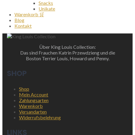
Snacks
Unikate
Warenkorb 🛒
Blog
Kontakt
Über King Louis Collection:
Das sind Frauchen Katrin Przewdzieng und die
Boston Terrier Louis, Howard und Penny.
SHOP
Shop
Mein Account
Zahlungsarten
Warenkorb
Versandarten
Widerrufsbelehrung
LINKS