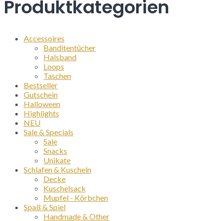
Produktkategorien
der
Produktseite
gewählt
werden
Accessoires
Banditentücher
Halsband
Loops
Taschen
Bestseller
Gutschein
Halloween
Highlights
NEU
Sale & Specials
Sale
Snacks
Unikate
Schlafen & Kuscheln
Decke
Kuschelsack
Mupfel - Körbchen
Spaß & Spiel
Handmade & Other