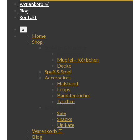
Warenkorb 🛒
Blog
Kontakt
x
Home
Shop
Schlafen & Kuscheln
Kuschelsack
Mupfel – Körbchen
Decke
Spaß & Spiel
Accessoires
Halsband
Loops
Banditentücher
Taschen
Sale & Specials
Sale
Snacks
Unikate
Warenkorb 🛒
Blog