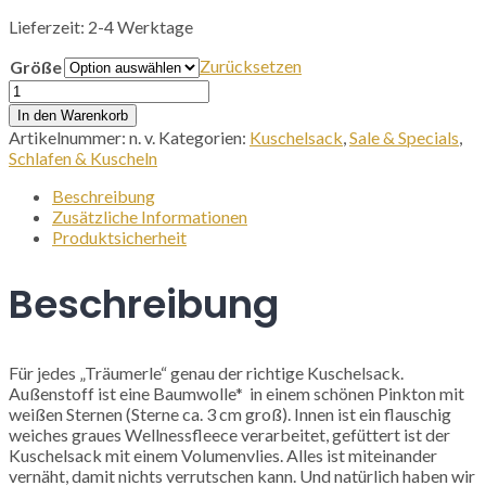
Lieferzeit:
2-4 Werktage
Zurücksetzen
Größe
Kuschelsack
-
In den Warenkorb
Sterne
Artikelnummer:
n. v.
Kategorien:
Kuschelsack
,
Sale & Specials
,
„Pink“
Schlafen & Kuscheln
Menge
Beschreibung
Zusätzliche Informationen
Produktsicherheit
Beschreibung
Für jedes „Träumerle“ genau der richtige Kuschelsack.
Außenstoff ist eine Baumwolle* in einem schönen Pinkton mit
weißen Sternen (Sterne ca. 3 cm groß). Innen ist ein flauschig
weiches graues Wellnessfleece verarbeitet, gefüttert ist der
Kuschelsack mit einem Volumenvlies. Alles ist miteinander
vernäht, damit nichts verrutschen kann. Und natürlich haben wir