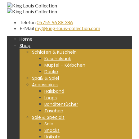
Telefon
05755 96 88 386
E-Mail
my@king-louis-collection.com
Home
Shop
Schlafen & Kuscheln
Kuschelsack
Mupfel – Körbchen
Decke
Spaß & Spiel
Accessoires
Halsband
Loops
Banditentücher
Taschen
Sale & Specials
Sale
Snacks
Unikate