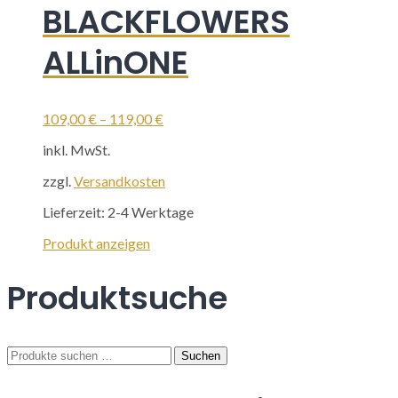
BLACKFLOWERS
ALLinONE
109,00
€
–
119,00
€
inkl. MwSt.
zzgl.
Versandkosten
Lieferzeit:
2-4 Werktage
Dieses
Produkt anzeigen
Produkt
weist
Produktsuche
mehrere
Varianten
auf.
Die
Suchen
Suchen
Optionen
nach:
können
auf