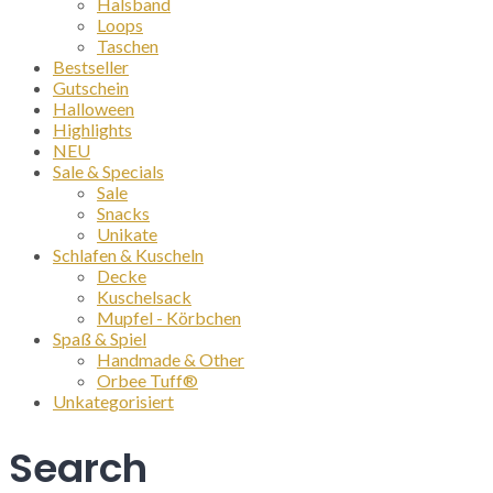
Halsband
Loops
Taschen
Bestseller
Gutschein
Halloween
Highlights
NEU
Sale & Specials
Sale
Snacks
Unikate
Schlafen & Kuscheln
Decke
Kuschelsack
Mupfel - Körbchen
Spaß & Spiel
Handmade & Other
Orbee Tuff®
Unkategorisiert
Search