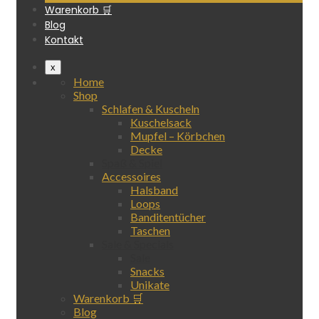
Warenkorb 🛒
Blog
Kontakt
x
Home
Shop
Schlafen & Kuscheln
Kuschelsack
Mupfel – Körbchen
Decke
Spaß & Spiel
Accessoires
Halsband
Loops
Banditentücher
Taschen
Sale & Specials
Sale
Snacks
Unikate
Warenkorb 🛒
Blog