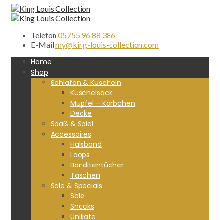
Telefon
05755 96 88 386
E-Mail
my@king-louis-collection.com
Home
Shop
Schlafen & Kuscheln
Kuschelsack
Mupfel – Körbchen
Decke
Spaß & Spiel
Accessoires
Halsband
Loops
Banditentücher
Taschen
Sale & Specials
Sale
Snacks
Unikate