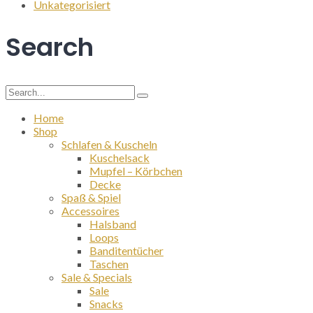
Unkategorisiert
Search
Search
for:
Home
Shop
Schlafen & Kuscheln
Kuschelsack
Mupfel – Körbchen
Decke
Spaß & Spiel
Accessoires
Halsband
Loops
Banditentücher
Taschen
Sale & Specials
Sale
Snacks