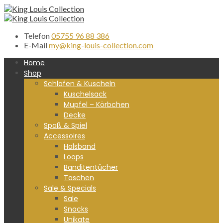
Telefon
05755 96 88 386
E-Mail
my@king-louis-collection.com
Home
Shop
Schlafen & Kuscheln
Kuschelsack
Mupfel – Körbchen
Decke
Spaß & Spiel
Accessoires
Halsband
Loops
Banditentücher
Taschen
Sale & Specials
Sale
Snacks
Unikate