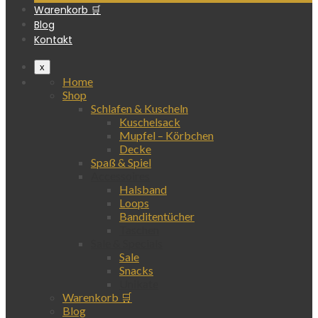
Warenkorb 🛒
Blog
Kontakt
x
Home
Shop
Schlafen & Kuscheln
Kuschelsack
Mupfel – Körbchen
Decke
Spaß & Spiel
Accessoires
Halsband
Loops
Banditentücher
Taschen
Sale & Specials
Sale
Snacks
Unikate
Warenkorb 🛒
Blog