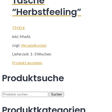
Tasche
auf.
“Herbstfeeling”
Die
Optionen
können
auf
der
79,00
€
Produktseite
inkl. MwSt.
gewählt
werden
zzgl.
Versandkosten
Lieferzeit:
1-3 Wochen
Produkt anzeigen
Produktsuche
Suchen
Suchen
nach:
Produktkategorien