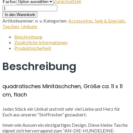
Zurücksetzen
Farbe
Utensilientasche
-
In den Warenkorb
Quadrat
Artikelnummer:
n. v.
Kategorien:
Accessoires
,
Sale & Specials
,
Menge
Taschen
,
Unikate
Beschreibung
Zusätzliche Informationen
Produktsicherheit
Beschreibung
quadratisches Minitäschchen, Größe ca. 11 x 11
cm, flach
Jedes Stück ein Unikat und mit sehr viel Liebe und Herz für
Euch aus unseren “Stoffresten” gezaubert.
Innen wie Aussen ein einzigartiges Design. Diese kleine Tasche
eignet sich hervorragend zum “AN-DIE-HUNDELEINE-