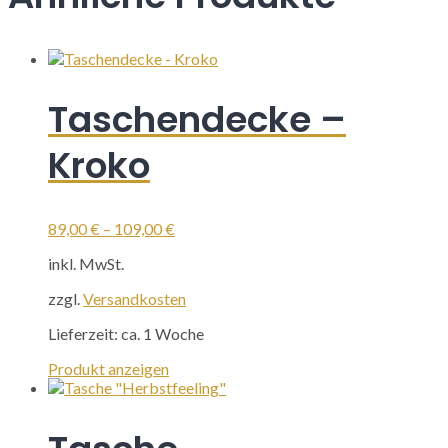
Taschendecke –
Kroko
89,00
€
–
109,00
€
inkl. MwSt.
zzgl.
Versandkosten
Lieferzeit:
ca. 1 Woche
Dieses
Produkt anzeigen
Produkt
weist
mehrere
Varianten