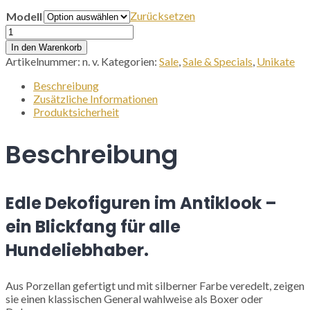
Zurücksetzen
Modell
Dekofigur
-
In den Warenkorb
Antiklook
Artikelnummer:
n. v.
Kategorien:
Sale
,
Sale & Specials
,
Unikate
Menge
Beschreibung
Zusätzliche Informationen
Produktsicherheit
Beschreibung
Edle Dekofiguren im Antiklook
–
ein Blickfang für alle
Hundeliebhaber.
Aus Porzellan gefertigt und mit silberner Farbe veredelt, zeigen
sie einen klassischen General wahlweise als Boxer oder