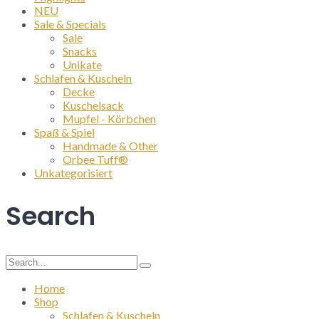
NEU
Sale & Specials
Sale
Snacks
Unikate
Schlafen & Kuscheln
Decke
Kuschelsack
Mupfel - Körbchen
Spaß & Spiel
Handmade & Other
Orbee Tuff®
Unkategorisiert
Search
Search
for:
Home
Shop
Schlafen & Kuscheln