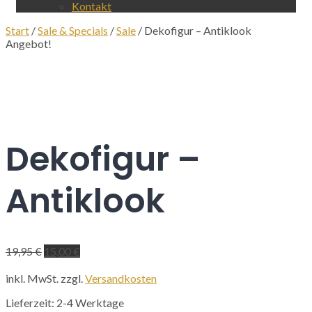
Kontakt
Start
/
Sale & Specials
/
Sale
/ Dekofigur – Antiklook
Angebot!
Dekofigur –
Antiklook
Ursprünglicher
Aktueller
19,95
€
15,00
€
Preis
Preis
war:
ist:
inkl. MwSt.
zzgl.
Versandkosten
19,95 €
15,00 €.
Lieferzeit:
2-4 Werktage