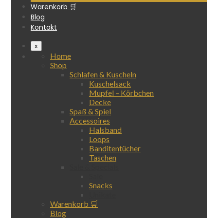
Warenkorb 🛒
Blog
Kontakt
x
Home
Shop
Schlafen & Kuscheln
Kuschelsack
Mupfel – Körbchen
Decke
Spaß & Spiel
Accessoires
Halsband
Loops
Banditentücher
Taschen
Sale & Specials
Sale
Snacks
Unikate
Warenkorb 🛒
Blog