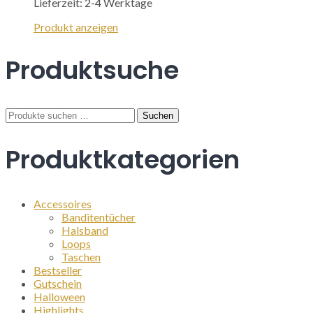
Lieferzeit:
2-4 Werktage
Dieses
Produkt anzeigen
Produkt
weist
Produktsuche
mehrere
Varianten
auf.
Die
Suchen
Suchen
Optionen
nach:
können
auf
Produktkategorien
der
Produktseite
gewählt
werden
Accessoires
Banditentücher
Halsband
Loops
Taschen
Bestseller
Gutschein
Halloween
Highlights