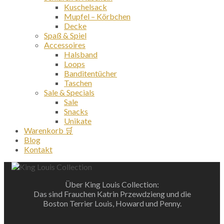
Kuschelsack
Mupfel – Körbchen
Decke
Spaß & Spiel
Accessoires
Halsband
Loops
Banditentücher
Taschen
Sale & Specials
Sale
Snacks
Unikate
Warenkorb 🛒
Blog
Kontakt
Über King Louis Collection:
Das sind Frauchen Katrin Przewdzieng und die
Boston Terrier Louis, Howard und Penny.