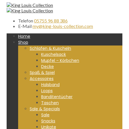
Telefon
05755 96 88 386
E-Mail
my@king-louis-collection.com
Home
Shop
Schlafen & Kuscheln
Kuschelsack
Mupfel – Körbchen
Decke
Spaß & Spiel
Accessoires
Halsband
Loops
Banditentücher
Taschen
Sale & Specials
Sale
Snacks
Unikate